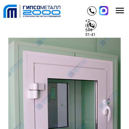
+7
(495)
544-
51-41