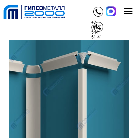
+7
(495)
544-
51-41