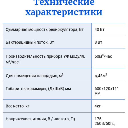
Технические
характеристики
Суммарная мощность рециркулятора, Вт
40 Вт
Бактерицидный поток, Вт
8 Вт
3
60м
/час
Производительность прибора УФ модуля,
3
м
/час
2
2
Для помещения площадью, м
⩽45м
Габаритные размеры, (ДхШхВ) мм
600х120х111
мм
Вес нетто, кг
4кг
Напряжение питания, В / частота, Гц
175-
260В/50Гц