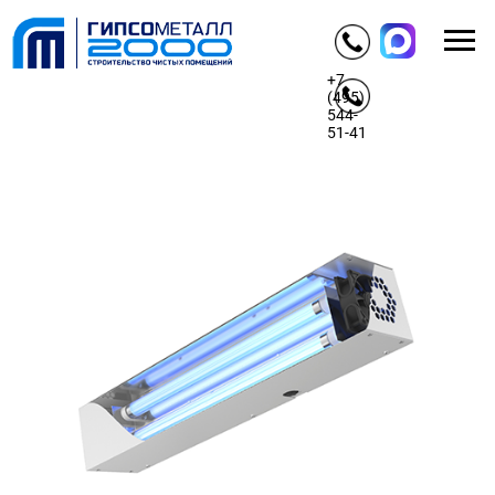
+7
(495)
544-
51-41