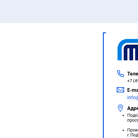
Тел
+7 (4
E-ma
info
Адре
Подол
прос
Прои
г.По