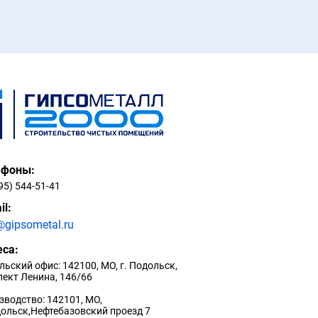
ефоны:
95) 544-51-41
il:
@gipsometal.ru
са:
ьский офис: 142100, МО, г. Подольск,
пект Ленина, 146/66
зводство: 142101, МО,
дольск,Нефтебазовский проезд 7